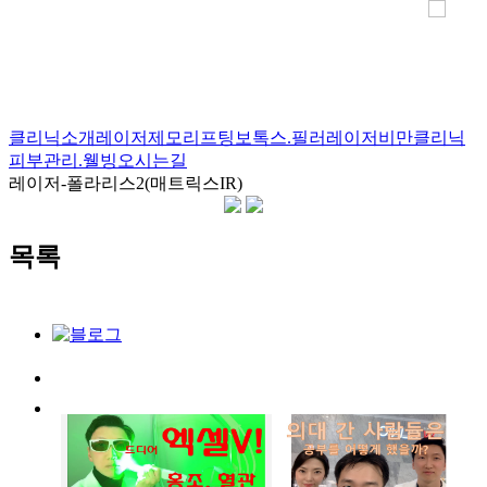
클리닉소개
레이저제모
리프팅
보톡스.필러
레이저
비만클리닉
피부관리.웰빙
오시는길
레이저
-
폴라리스2(매트릭스IR)
본문
목록