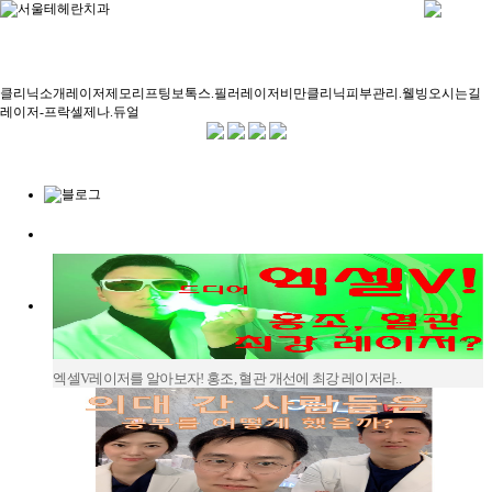
클리닉소개
레이저제모
리프팅
보톡스.필러
레이저
비만클리닉
피부관리.웰빙
오시는길
레이저
-
프락셀제나.듀얼
본문
엑셀V레이저를 알아보자! 홍조, 혈관 개선에 최강 레이저라..