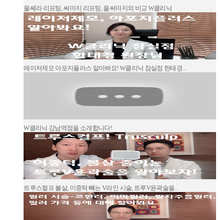
울쎄라 리프팅, 써마지 리프팅, 울써마지의 비교 W클리닉
레이저제모 아포지플러스 알아봐요! W클리닉 잠실점 한태경 ..
W클리닉 강남역점을 소개합니다!
트루스컬프 볼살, 이중턱 빼는 V라인 시술, 트루V윤곽술을..